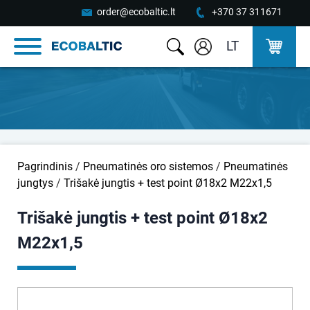
order@ecobaltic.lt
+370 37 311671
LT
Pagrindinis
/
Pneumatinės oro sistemos
/
Pneumatinės
jungtys
/
Trišakė jungtis + test point Ø18x2 M22x1,5
Trišakė jungtis + test point Ø18x2
M22x1,5