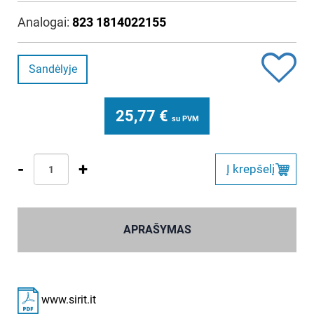
Analogai:
823 1814022155
Sandėlyje
25,77
€
su PVM
-
+
Į krepšelį
APRAŠYMAS
www.sirit.it