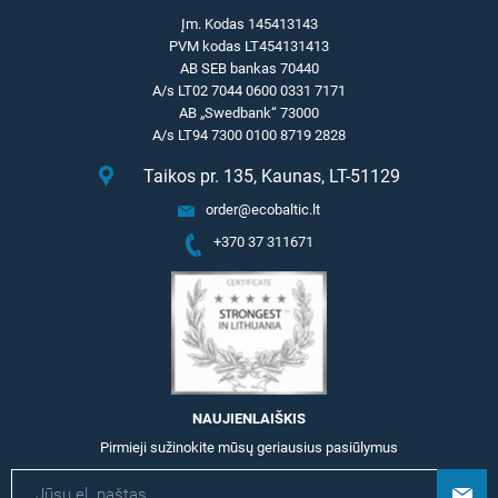
Įm. Kodas 145413143
PVM kodas LT454131413
AB SEB bankas 70440
A/s LT02 7044 0600 0331 7171
AB „Swedbank“ 73000
A/s LT94 7300 0100 8719 2828
Taikos pr. 135, Kaunas, LT-51129
order@ecobaltic.lt
+370 37 311671
NAUJIENLAIŠKIS
Pirmieji sužinokite mūsų geriausius pasiūlymus