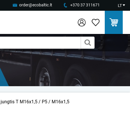
order@ecobaltic.lt
+370 37 311671
LT
 jungtis T M16x1,5 / P5 / M16x1,5