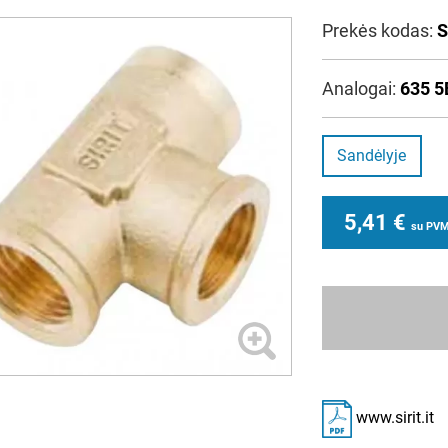
Prekės kodas:
S
Analogai:
635 5
Sandėlyje
5,41
€
su PV
www.sirit.it