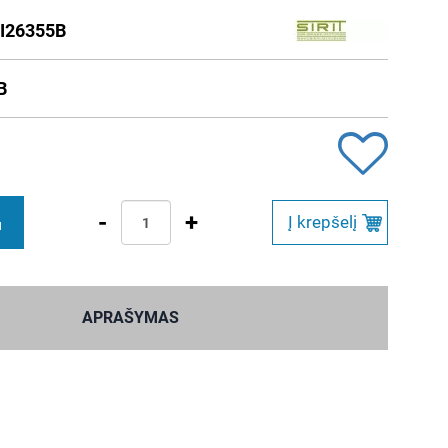
I26355B
B
-
+
Į krepšelį
M
APRAŠYMAS