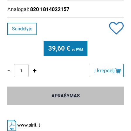
Analogai:
820 1814022157
Sandėlyje
39,60
€
su PVM
-
+
Į krepšelį
APRAŠYMAS
www.sirit.it