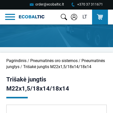
order@ecobaltic.lt
+370 37 311671
LT
Pagrindinis
/
Pneumatinės oro sistemos
/
Pneumatinės
jungtys
/
Trišakė jungtis M22x1,5/18x14/18x14
Trišakė jungtis
M22x1,5/18x14/18x14