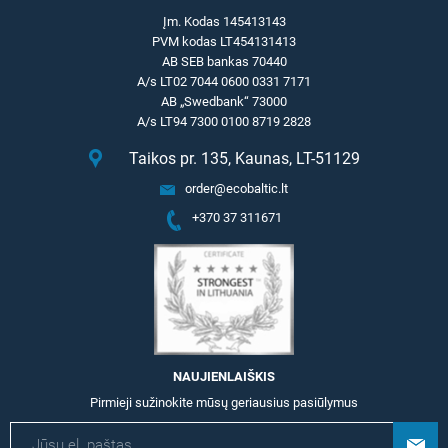
Įm. Kodas 145413143
PVM kodas LT454131413
AB SEB bankas 70440
A/s LT02 7044 0600 0331 7171
AB „Swedbank“ 73000
A/s LT94 7300 0100 8719 2828
Taikos pr. 135, Kaunas, LT-51129
order@ecobaltic.lt
+370 37 311671
NAUJIENLAIŠKIS
Pirmieji sužinokite mūsų geriausius pasiūlymus