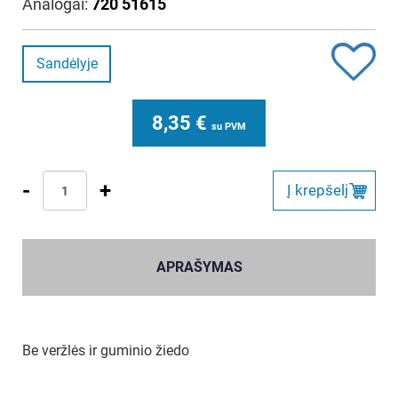
Analogai:
720 51615
Sandėlyje
8,35
€
su PVM
-
+
Į krepšelį
APRAŠYMAS
Be veržlės ir guminio žiedo