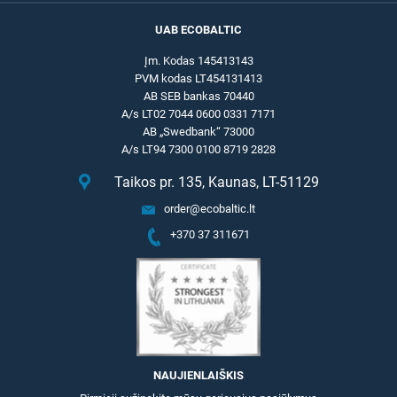
UAB ECOBALTIC
Įm. Kodas 145413143
PVM kodas LT454131413
AB SEB bankas 70440
A/s LT02 7044 0600 0331 7171
AB „Swedbank“ 73000
A/s LT94 7300 0100 8719 2828
Taikos pr. 135, Kaunas, LT-51129
order@ecobaltic.lt
+370 37 311671
NAUJIENLAIŠKIS