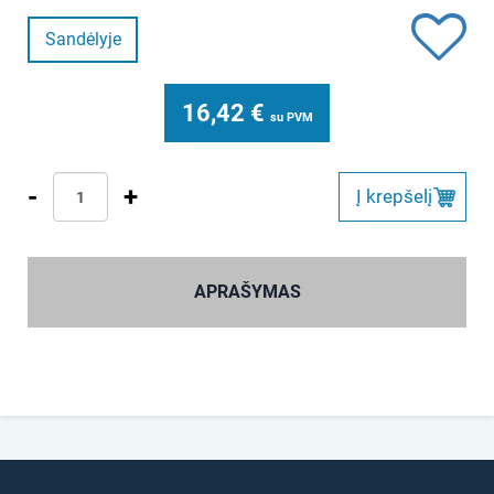
Sandėlyje
16,42
€
su PVM
-
+
Į krepšelį
APRAŠYMAS