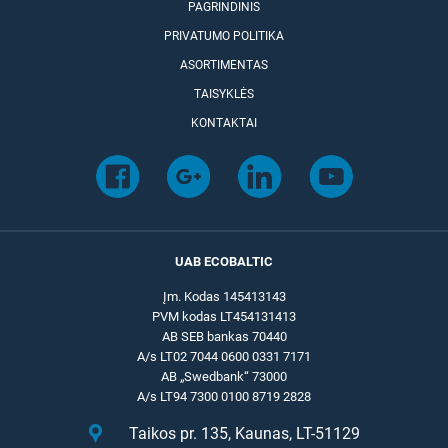
PAGRINDINIS
PRIVATUMO POLITIKA
ASORTIMENTAS
TAISYKLĖS
KONTAKTAI
UAB ECOBALTIC
Įm. Kodas 145413143
PVM kodas LT454131413
AB SEB bankas 70440
A/s LT02 7044 0600 0331 7171
AB „Swedbank“ 73000
A/s LT94 7300 0100 8719 2828
Taikos pr. 135, Kaunas, LT-51129