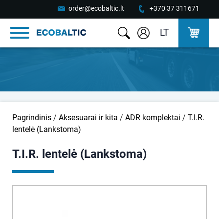
order@ecobaltic.lt
+370 37 311671
LT
Pagrindinis
/
Aksesuarai ir kita
/
ADR komplektai
/
T.I.R.
lentelė (Lankstoma)
T.I.R. lentelė (Lankstoma)