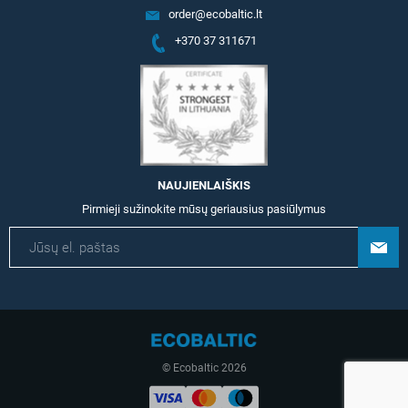
order@ecobaltic.lt
+370 37 311671
NAUJIENLAIŠKIS
Pirmieji sužinokite mūsų geriausius pasiūlymus
© Ecobaltic 2026