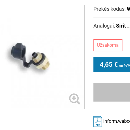
Prekės kodas:
W
Analogai:
Sirit
Užsakoma
4,65
€
su PV
inform.wabc