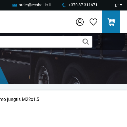
order@ecobaltic.lt
+370 37 311671
LT
imo jungtis M22x1,5