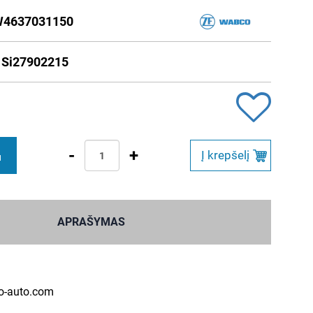
4637031150
 _ Si27902215
-
+
Į krepšelį
M
APRAŠYMAS
o-auto.com