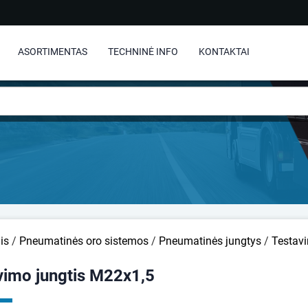
ASORTIMENTAS
TECHNINĖ INFO
KONTAKTAI
is
/
Pneumatinės oro sistemos
/
Pneumatinės jungtys
/
Testav
vimo jungtis M22x1,5