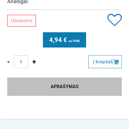
Analogai:
Užsakoma
4,94
€
su PVM
-
+
Į krepšelį
APRAŠYMAS