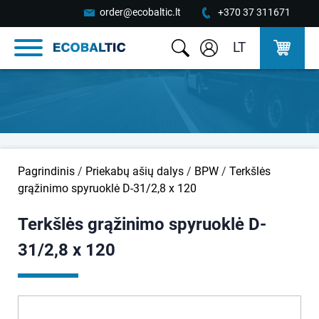
order@ecobaltic.lt
+370 37 311671
LT
Pagrindinis
/
Priekabų ašių dalys
/
BPW
/
Terkšlės
grąžinimo spyruoklė D-31/2,8 x 120
Terkšlės grąžinimo spyruoklė D-
31/2,8 x 120