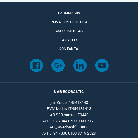
PAGRINDINIS
PRIVATUMO POLITIKA
ASORTIMENTAS
TAISYKLĖS
KONTAKTAI
UAB ECOBALTIC
Įm. Kodas 145413143
PVM kodas LT454131413
AB SEB bankas 70440
A/s LT02 7044 0600 0331 7171
AB „Swedbank“ 73000
A/s LT94 7300 0100 8719 2828