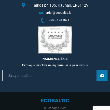
Taikos pr. 135, Kaunas, LT-51129
order@ecobaltic.lt
+370 37 311671
NAUJIENLAIŠKIS
Pirmieji sužinokite mūsų geriausius pasiūlymus
© Ecobaltic 2026