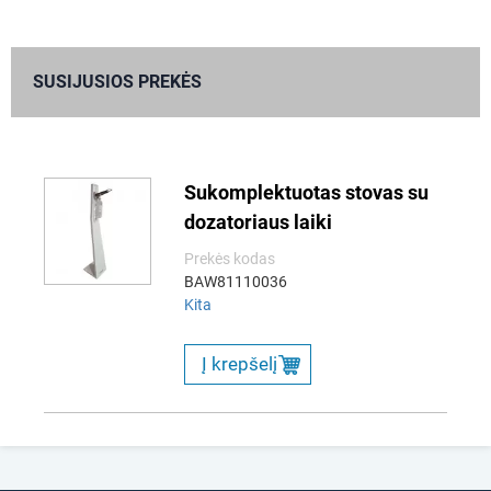
SUSIJUSIOS PREKĖS
Sukomplektuotas stovas su
dozatoriaus laiki
Prekės kodas
BAW81110036
Kita
Į krepšelį