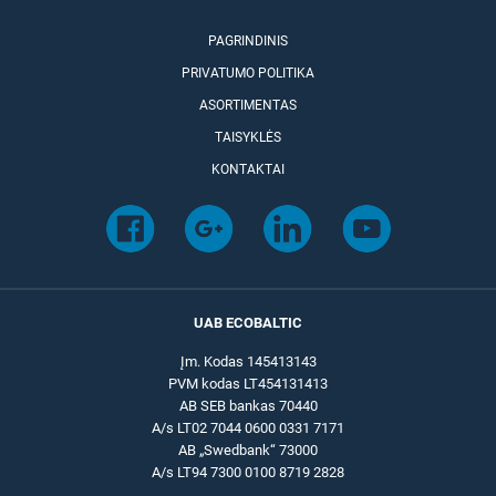
PAGRINDINIS
PRIVATUMO POLITIKA
ASORTIMENTAS
TAISYKLĖS
KONTAKTAI
UAB ECOBALTIC
Įm. Kodas 145413143
PVM kodas LT454131413
AB SEB bankas 70440
A/s LT02 7044 0600 0331 7171
AB „Swedbank“ 73000
A/s LT94 7300 0100 8719 2828