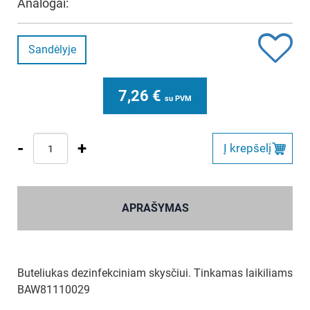
Analogai:
Sandėlyje
7,26
€
su PVM
-
+
Į krepšelį
APRAŠYMAS
Buteliukas dezinfekciniam skysčiui. Tinkamas laikiliams
BAW81110029