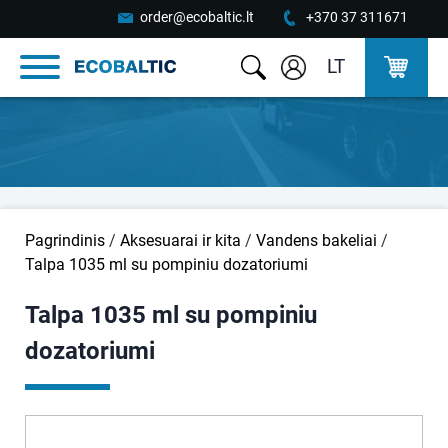
order@ecobaltic.lt
+370 37 311671
LT
Pagrindinis
/
Aksesuarai ir kita
/
Vandens bakeliai
/
Talpa 1035 ml su pompiniu dozatoriumi
Talpa 1035 ml su pompiniu
dozatoriumi