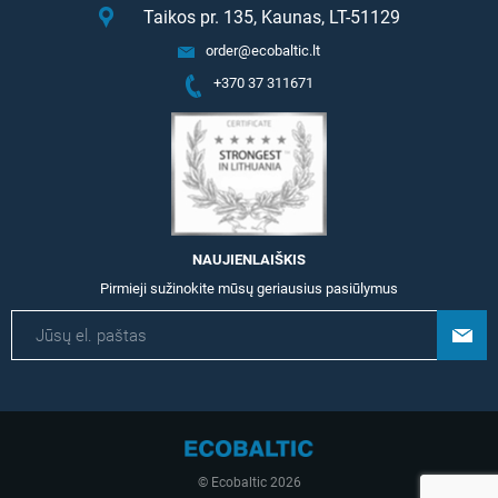
Taikos pr. 135, Kaunas, LT-51129
order@ecobaltic.lt
+370 37 311671
NAUJIENLAIŠKIS
Pirmieji sužinokite mūsų geriausius pasiūlymus
© Ecobaltic 2026