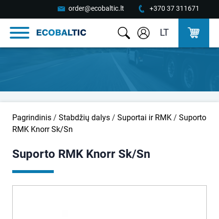
order@ecobaltic.lt
+370 37 311671
LT
Pagrindinis
/
Stabdžių dalys
/
Suportai ir RMK
/
Suporto
RMK Knorr Sk/Sn
Suporto RMK Knorr Sk/Sn