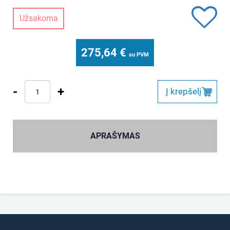
Užsakoma
275,64
€
su PVM
-
+
Į krepšelį
APRAŠYMAS