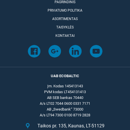
PAGRINDINIS
PRIVATUMO POLITIKA
ASORTIMENTAS
TAISYKLĖS
KONTAKTAI
UAB ECOBALTIC
Įm. Kodas 145413143
PVM kodas LT454131413
AB SEB bankas 70440
A/s LT02 7044 0600 0331 7171
AB „Swedbank“ 73000
A/s LT94 7300 0100 8719 2828
Taikos pr. 135, Kaunas, LT-51129