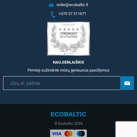
order@ecobaltic.lt
+370 37 311671
NAUJIENLAIŠKIS
Pirmieji sužinokite mūsų geriausius pasiūlymus
© Ecobaltic 2026