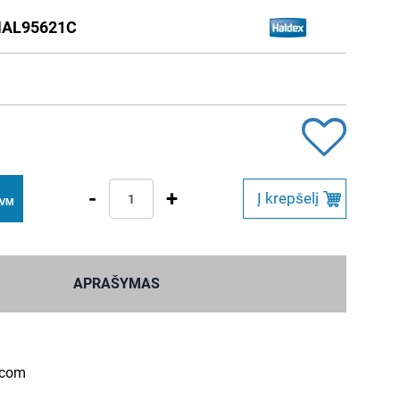
AL95621C
-
+
Į krepšelį
PVM
APRAŠYMAS
.com