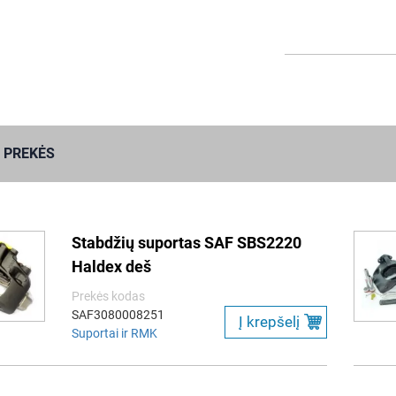
 PREKĖS
Stabdžių suportas SAF SBS2220
Haldex deš
Prekės kodas
SAF3080008251
Į krepšelį
Suportai ir RMK