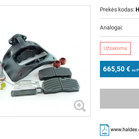
Prekės kodas:
H
Analogai:
Užsakoma
665,50
€
su 
www.haldex