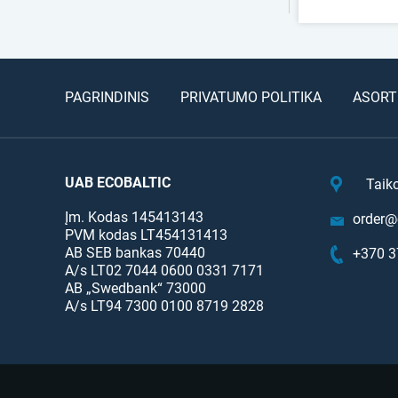
PAGRINDINIS
PRIVATUMO POLITIKA
ASORT
UAB ECOBALTIC
Taik
Įm. Kodas 145413143
order@e
PVM kodas LT454131413
AB SEB bankas 70440
+370 3
A/s LT02 7044 0600 0331 7171
AB „Swedbank“ 73000
A/s LT94 7300 0100 8719 2828