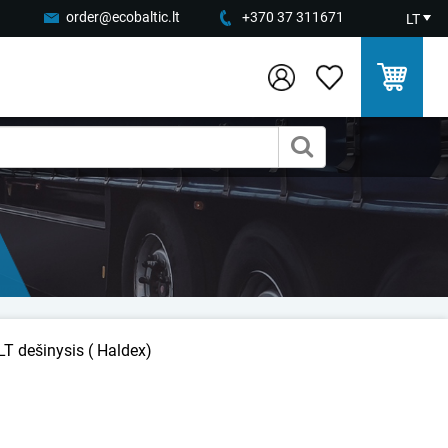
order@ecobaltic.lt
+370 37 311671
LT
T dešinysis ( Haldex)