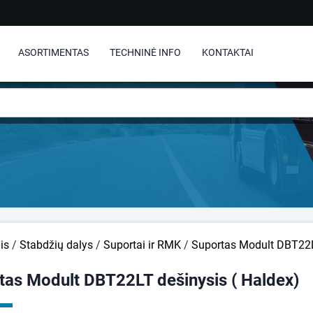
ASORTIMENTAS
TECHNINĖ INFO
KONTAKTAI
is
/
Stabdžių dalys
/
Suportai ir RMK
/
Suportas Modult DBT22L
tas Modult DBT22LT dešinysis ( Haldex)