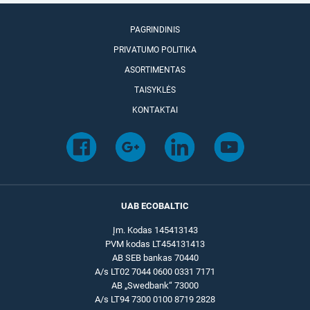
PAGRINDINIS
PRIVATUMO POLITIKA
ASORTIMENTAS
TAISYKLĖS
KONTAKTAI
UAB ECOBALTIC
Įm. Kodas 145413143
PVM kodas LT454131413
AB SEB bankas 70440
A/s LT02 7044 0600 0331 7171
AB „Swedbank“ 73000
A/s LT94 7300 0100 8719 2828