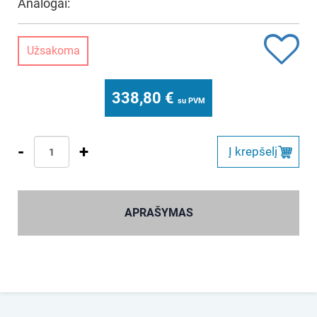
Analogai:
Užsakoma
338,80
€
su PVM
-
+
Į krepšelį
APRAŠYMAS