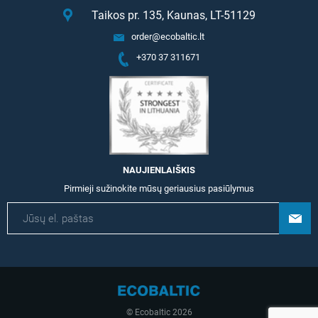
Taikos pr. 135, Kaunas, LT-51129
order@ecobaltic.lt
+370 37 311671
NAUJIENLAIŠKIS
Pirmieji sužinokite mūsų geriausius pasiūlymus
© Ecobaltic 2026