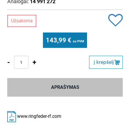
Analogai:
14 991 272
Užsakoma
143,99
€
su PVM
-
+
Į krepšelį
APRAŠYMAS
www.ringfeder-rf.com