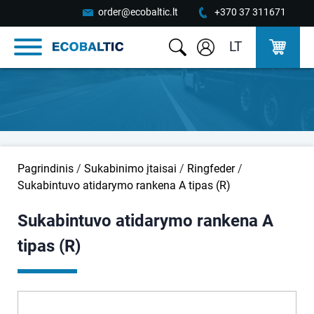
order@ecobaltic.lt
+370 37 311671
LT
Pagrindinis
/
Sukabinimo įtaisai
/
Ringfeder
/
Sukabintuvo atidarymo rankena A tipas (R)
Sukabintuvo atidarymo rankena A
tipas (R)