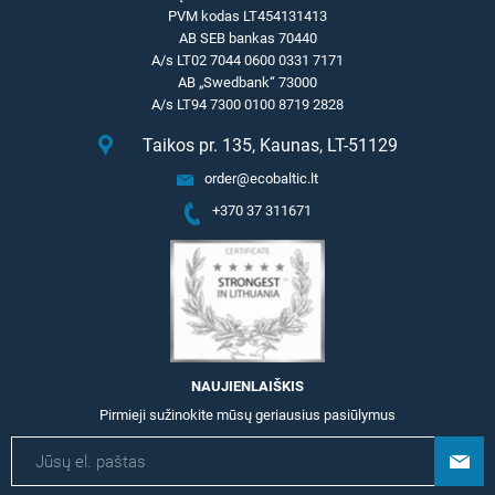
PVM kodas LT454131413
AB SEB bankas 70440
A/s LT02 7044 0600 0331 7171
AB „Swedbank“ 73000
A/s LT94 7300 0100 8719 2828
Taikos pr. 135, Kaunas, LT-51129
order@ecobaltic.lt
+370 37 311671
NAUJIENLAIŠKIS
Pirmieji sužinokite mūsų geriausius pasiūlymus