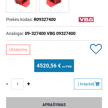
Prekės kodas:
R09327400
Analogai:
09-327400 VBG 09327400
Užsakoma
4520,56
€
su PVM
-
+
Į krepšelį
APRAŠYMAS