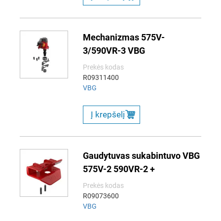
Mechanizmas 575V-
3/590VR-3 VBG
Prekės kodas
R09311400
VBG
Į krepšelį
Gaudytuvas sukabintuvo VBG
575V-2 590VR-2 +
Prekės kodas
R09073600
VBG