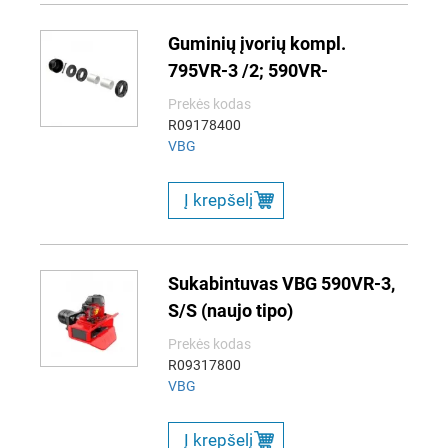
Guminių įvorių kompl.
795VR-3 /2; 590VR-
Prekės kodas
R09178400
VBG
Į krepšelį
Sukabintuvas VBG 590VR-3,
S/S (naujo tipo)
Prekės kodas
R09317800
VBG
Į krepšelį