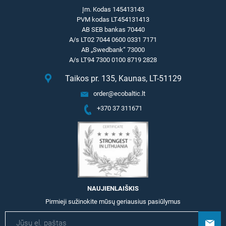
Įm. Kodas 145413143
PVM kodas LT454131413
AB SEB bankas 70440
A/s LT02 7044 0600 0331 7171
AB „Swedbank“ 73000
A/s LT94 7300 0100 8719 2828
Taikos pr. 135, Kaunas, LT-51129
order@ecobaltic.lt
+370 37 311671
NAUJIENLAIŠKIS
Pirmieji sužinokite mūsų geriausius pasiūlymus