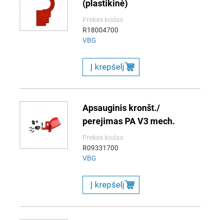
(plastikinė)
Prekės kodas
R18004700
VBG
Į krepšelį
Apsauginis kronšt./
perejimas PA V3 mech.
Prekės kodas
R09331700
VBG
Į krepšelį