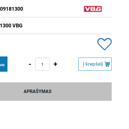
09181300
81300 VBG
-
+
Į krepšelį
PVM
APRAŠYMAS