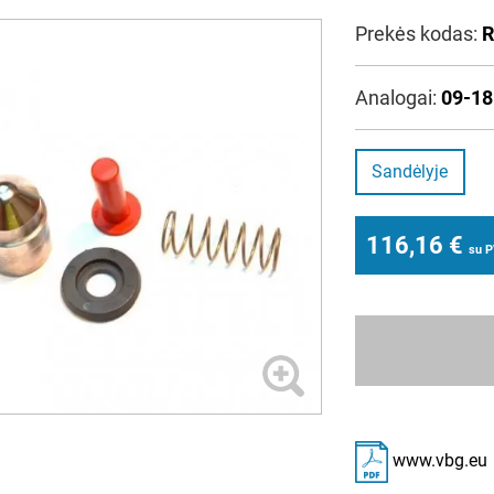
Prekės kodas:
R
Analogai:
09-1
Sandėlyje
116,16
€
su 
www.vbg.eu