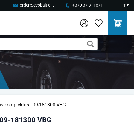
order@ecobaltic.lt
+370 37 311671
LT
aus komplektas | 09-181300 VBG
| 09-181300 VBG