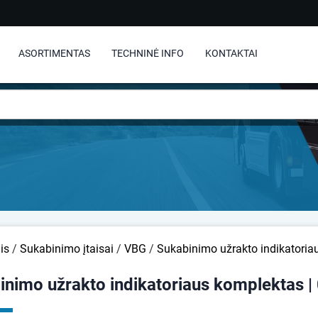
ASORTIMENTAS
TECHNINĖ INFO
KONTAKTAI
is
/
Sukabinimo įtaisai
/
VBG
/
Sukabinimo užrakto indikatori
inimo užrakto indikatoriaus komplektas 