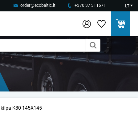
order@ecobaltic.lt
+370 37 311671
LT
 kilpa K80 145X145