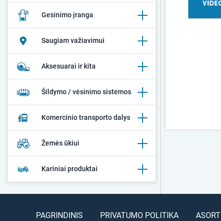
Gesinimo įranga
Saugiam važiavimui
Aksesuarai ir kita
Šildymo / vėsinimo sistemos
Komercinio transporto dalys
Žemės ūkiui
Kariniai produktai
PAGRINDINIS
PRIVATUMO POLITIKA
ASORT