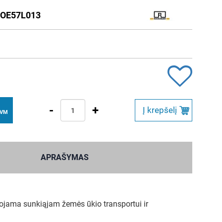
OE57L013
-
+
Į krepšelį
PVM
APRAŠYMAS
ojama sunkiąjam žemės ūkio transportui ir