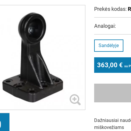
Prekės kodas:
R
Analogai:
Sandėlyje
363,00
€
su 
Dažniausiai naud
miškovežiams