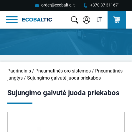
order@ecobaltic.lt
+370 37 311671
LT
Pagrindinis
/
Pneumatinės oro sistemos
/
Pneumatinės
jungtys
/
Sujungimo galvutė juoda priekabos
Sujungimo galvutė juoda priekabos