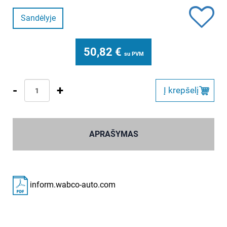
Sandėlyje
50,82
€
su PVM
-
+
Į krepšelį
APRAŠYMAS
inform.wabco-auto.com