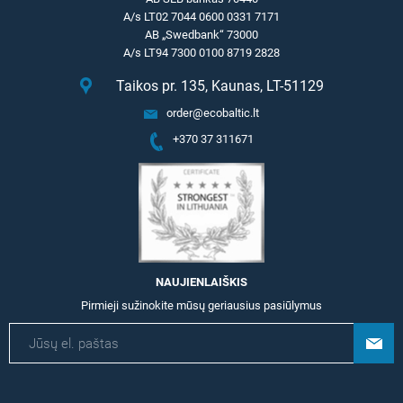
A/s LT02 7044 0600 0331 7171
AB „Swedbank“ 73000
A/s LT94 7300 0100 8719 2828
Taikos pr. 135, Kaunas, LT-51129
order@ecobaltic.lt
+370 37 311671
NAUJIENLAIŠKIS
Pirmieji sužinokite mūsų geriausius pasiūlymus