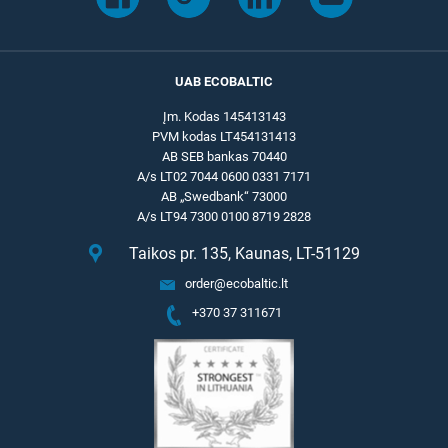
UAB ECOBALTIC
Įm. Kodas 145413143
PVM kodas LT454131413
AB SEB bankas 70440
A/s LT02 7044 0600 0331 7171
AB „Swedbank“ 73000
A/s LT94 7300 0100 8719 2828
Taikos pr. 135, Kaunas, LT-51129
order@ecobaltic.lt
+370 37 311671