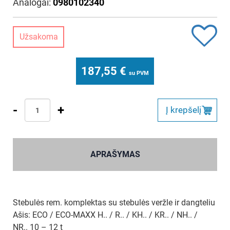
Analogai:
0980102340
Užsakoma
187,55
€
su PVM
-
+
Į krepšelį
APRAŠYMAS
Stebulės rem. komplektas su stebulės veržle ir dangteliu
Ašis: ECO / ECO-MAXX H.. / R.. / KH.. / KR.. / NH.. /
NR.. 10 – 12 t