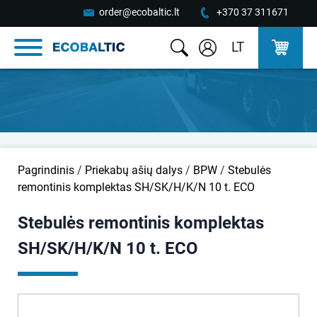
order@ecobaltic.lt
+370 37 311671
LT
Pagrindinis
/
Priekabų ašių dalys
/
BPW
/
Stebulės
remontinis komplektas SH/SK/H/K/N 10 t. ECO
Stebulės remontinis komplektas
SH/SK/H/K/N 10 t. ECO