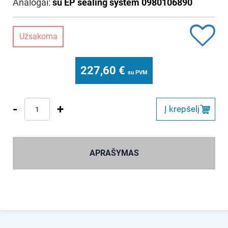
Analogai:
su EP sealing system 0980106890
Užsakoma
227,60
€
su PVM
-
+
Į krepšelį
APRAŠYMAS