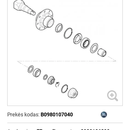
Prekės kodas:
B0980107040