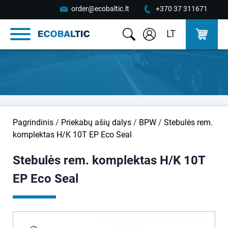
order@ecobaltic.lt
+370 37 311671
LT
Pagrindinis
/
Priekabų ašių dalys
/
BPW
/
Stebulės rem.
komplektas H/K 10T EP Eco Seal
Stebulės rem. komplektas H/K 10T
EP Eco Seal