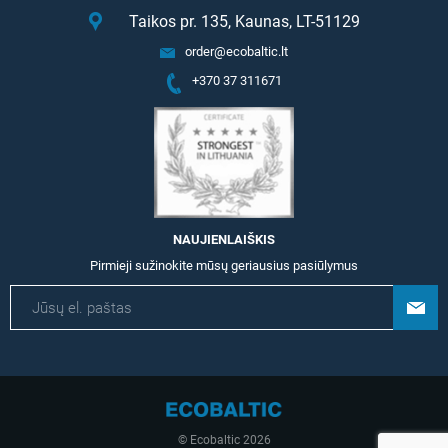
Taikos pr. 135, Kaunas, LT-51129
order@ecobaltic.lt
+370 37 311671
NAUJIENLAIŠKIS
Pirmieji sužinokite mūsų geriausius pasiūlymus
© Ecobaltic 2026