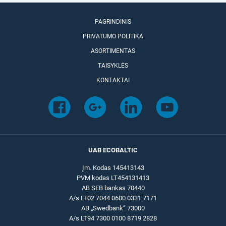
PAGRINDINIS
PRIVATUMO POLITIKA
ASORTIMENTAS
TAISYKLĖS
KONTAKTAI
UAB ECOBALTIC
Įm. Kodas 145413143
PVM kodas LT454131413
AB SEB bankas 70440
A/s LT02 7044 0600 0331 7171
AB „Swedbank“ 73000
A/s LT94 7300 0100 8719 2828