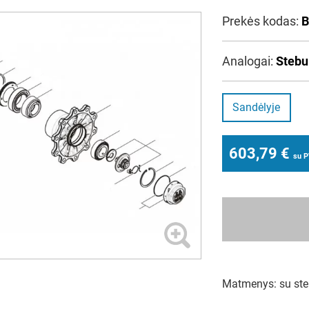
Prekės kodas:
B
Analogai:
Stebu
Sandėlyje
603,79
€
su 
Matmenys: su ste