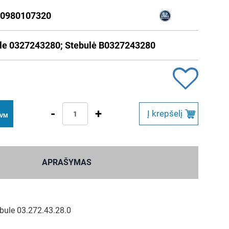
0980107320
le 0327243280; Stebulė B0327243280
-
+
Į krepšelį
PVM
APRAŠYMAS
bule 03.272.43.28.0