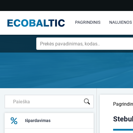
PAGRINDINIS
NAUJIENOS
Pagrindin
Stebu
Išpardavimas