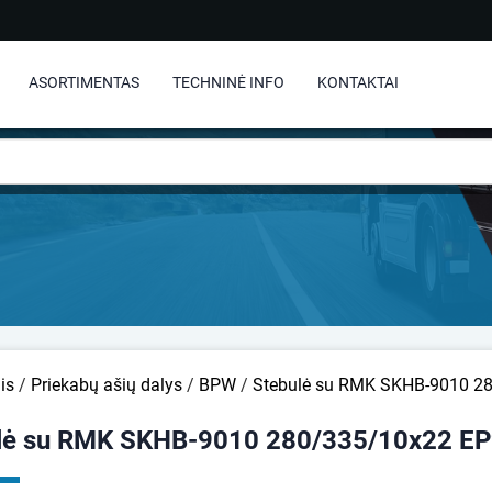
ASORTIMENTAS
TECHNINĖ INFO
KONTAKTAI
is
/
Priekabų ašių dalys
/
BPW
/
Stebulė su RMK SKHB-9010 2
lė su RMK SKHB-9010 280/335/10x22 E