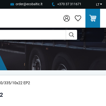
order@ecobaltic.lt
+370 37 311671
LT
80/335/10x22 EP2
P2