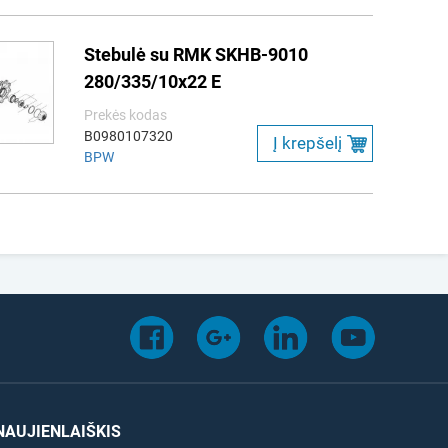
Stebulė su RMK SKHB-9010
280/335/10x22 E
Prekės kodas
B0980107320
Į krepšelį
BPW
NAUJIENLAIŠKIS