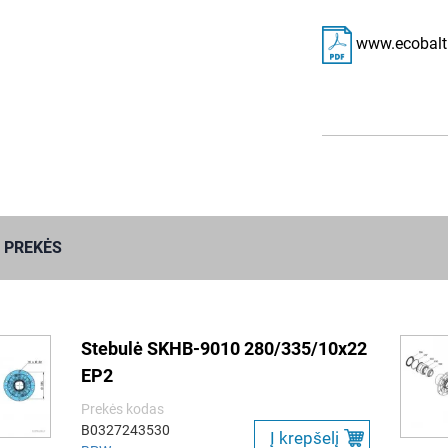
www.ecobalti
 PREKĖS
Stebulė SKHB-9010 280/335/10x22
EP2
Prekės kodas
B0327243530
Į krepšelį