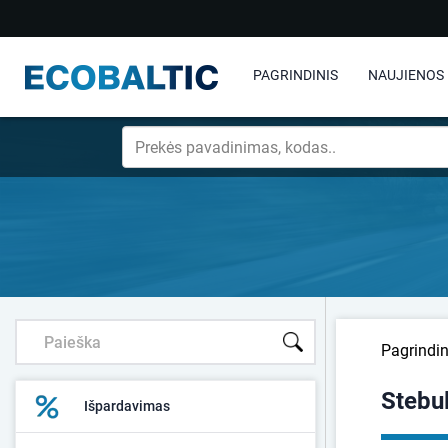
PAGRINDINIS
NAUJIENOS
Pagrindin
Stebu
Išpardavimas