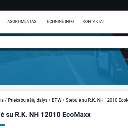
ASORTIMENTAS
TECHNINĖ INFO
KONTAKTAI
is
/
Priekabų ašių dalys
/
BPW
/
Stebulė su R.K. NH 12010 Ec
lė su R.K. NH 12010 EcoMaxx