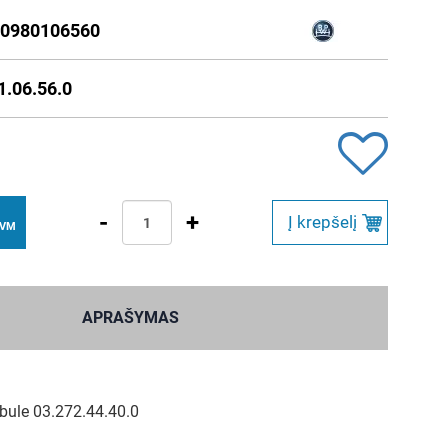
0980106560
1.06.56.0
-
+
Į krepšelį
PVM
APRAŠYMAS
bule 03.272.44.40.0