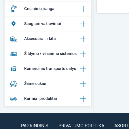
Gesinimo įranga
Saugiam važiavimui
Aksesuarai ir kita
Šildymo / vėsinimo sistemos
Komercinio transporto dalys
Žemės ūkiui
Kariniai produktai
PAGRINDINIS
PRIVATUMO POLITIKA
ASORT