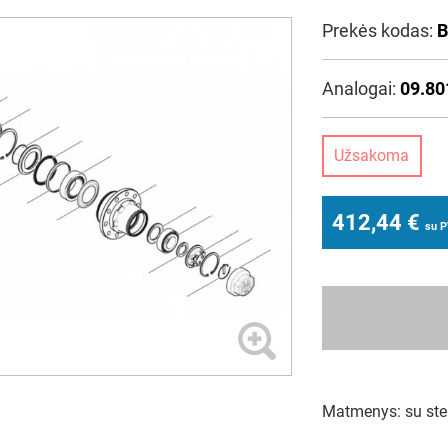
Prekės kodas:
B
Analogai:
09.80
Užsakoma
412,44
€
su 
Matmenys: su ste