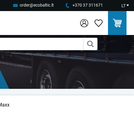
order@ecobaltic.lt
+370 37 311671
LT
oMaxx