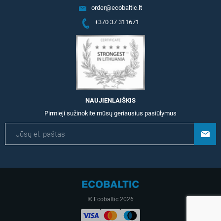
order@ecobaltic.lt
+370 37 311671
NAUJIENLAIŠKIS
Pirmieji sužinokite mūsų geriausius pasiūlymus
© Ecobaltic 2026