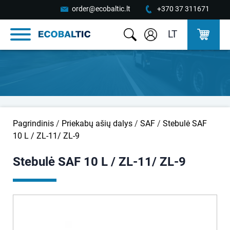
order@ecobaltic.lt
+370 37 311671
LT
Pagrindinis
/
Priekabų ašių dalys
/
SAF
/
Stebulė SAF
10 L / ZL-11/ ZL-9
Stebulė SAF 10 L / ZL-11/ ZL-9