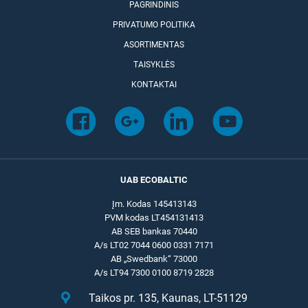
PAGRINDINIS
PRIVATUMO POLITIKA
ASORTIMENTAS
TAISYKLĖS
KONTAKTAI
UAB ECOBALTIC
Įm. Kodas 145413143
PVM kodas LT454131413
AB SEB bankas 70440
A/s LT02 7044 0600 0331 7171
AB „Swedbank“ 73000
A/s LT94 7300 0100 8719 2828
Taikos pr. 135, Kaunas, LT-51129