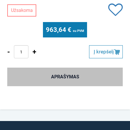
Užsakoma
963,64
€
su PVM
-
+
Į krepšelį
APRAŠYMAS