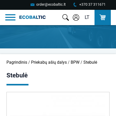
order@ecobaltic.lt
+370 37 311671
LT
Pagrindinis
/
Priekabų ašių dalys
/
BPW
/
Stebulė
Stebulė