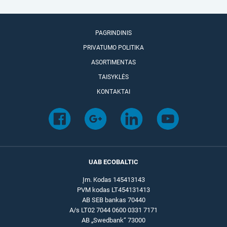
PAGRINDINIS
PRIVATUMO POLITIKA
ASORTIMENTAS
TAISYKLĖS
KONTAKTAI
UAB ECOBALTIC
Įm. Kodas 145413143
PVM kodas LT454131413
AB SEB bankas 70440
A/s LT02 7044 0600 0331 7171
AB „Swedbank“ 73000