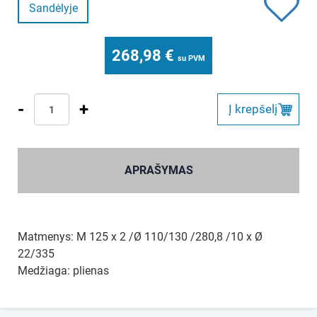
Sandėlyje
268,98
€
su PVM
-
+
Į krepšelį
APRAŠYMAS
Matmenys: M 125 x 2 /Ø 110/130 /280,8 /10 x Ø
22/335
Medžiaga: plienas