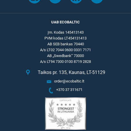
UAB ECOBALTIC
Įm. Kodas 145413143
PVM kodas LT454131413
AB SEB bankas 70440
A/s LT02 7044 0600 0331 7171
AB „Swedbank“ 73000
A/s LT94 7300 0100 8719 2828
Taikos pr. 135, Kaunas, LT-51129
order@ecobaltic.lt
+370 37 311671