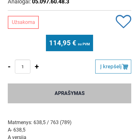
Analogai:
05.097.60.48.3
Užsakoma
114,95
€
su PVM
-
+
Į krepšelį
APRAŠYMAS
Matmenys: 638,5 / 763 (789)
A- 638,5
A versija