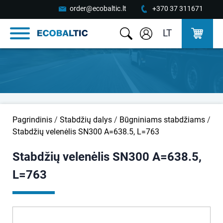
order@ecobaltic.lt
+370 37 311671
LT
Pagrindinis
/
Stabdžių dalys
/
Būgniniams stabdžiams
/
Stabdžių velenėlis SN300 A=638.5, L=763
Stabdžių velenėlis SN300 A=638.5,
L=763