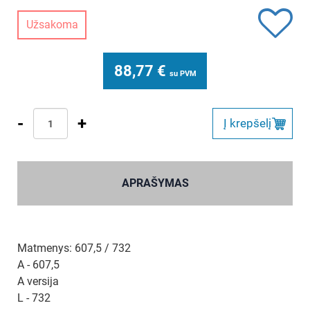
Užsakoma
88,77
€
su PVM
-
+
Į krepšelį
APRAŠYMAS
Matmenys: 607,5 / 732
A - 607,5
A versija
L - 732