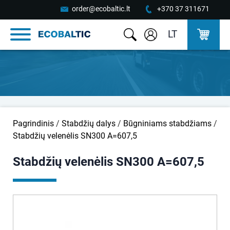
order@ecobaltic.lt
+370 37 311671
LT
Pagrindinis
/
Stabdžių dalys
/
Būgniniams stabdžiams
/
Stabdžių velenėlis SN300 A=607,5
Stabdžių velenėlis SN300 A=607,5