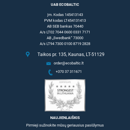
UAB ECOBALTIC
Įm. Kodas 145413143
PVM kodas LT454131413
AB SEB bankas 70440
A/s LT02 7044 0600 0331 7171
AB „Swedbank“ 73000
A/s LT94 7300 0100 8719 2828
Taikos pr. 135, Kaunas, LT-51129
order@ecobaltic.lt
+370 37 311671
NAUJIENLAIŠKIS
Pirmieji sužinokite mūsų geriausius pasiūlymus