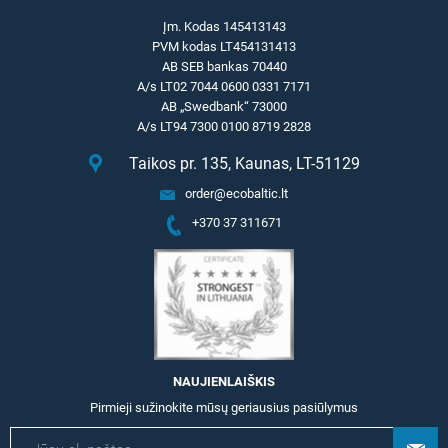
Įm. Kodas 145413143
PVM kodas LT454131413
AB SEB bankas 70440
A/s LT02 7044 0600 0331 7171
AB „Swedbank“ 73000
A/s LT94 7300 0100 8719 2828
Taikos pr. 135, Kaunas, LT-51129
order@ecobaltic.lt
+370 37 311671
NAUJIENLAIŠKIS
Pirmieji sužinokite mūsų geriausius pasiūlymus