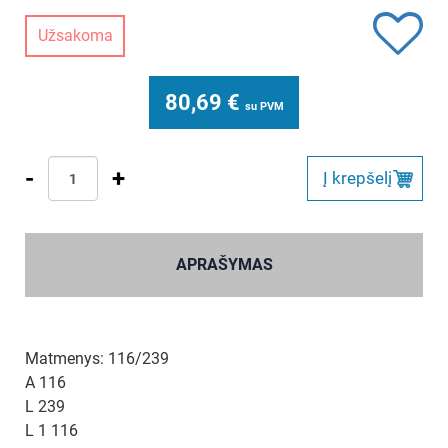
Užsakoma
80,69
€
su PVM
-
+
Į krepšelį
APRAŠYMAS
Matmenys: 116/239
A 116
L 239
L 1 116