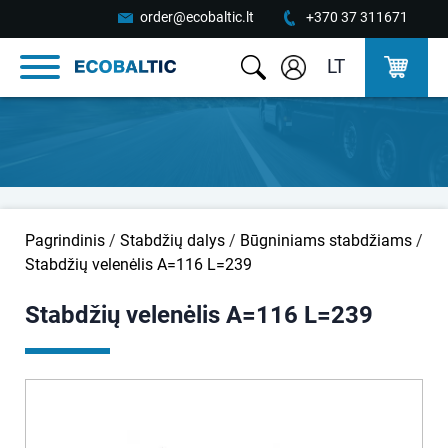
order@ecobaltic.lt
+370 37 311671
LT
Pagrindinis
/
Stabdžių dalys
/
Būgniniams stabdžiams
/
Stabdžių velenėlis A=116 L=239
Stabdžių velenėlis A=116 L=239