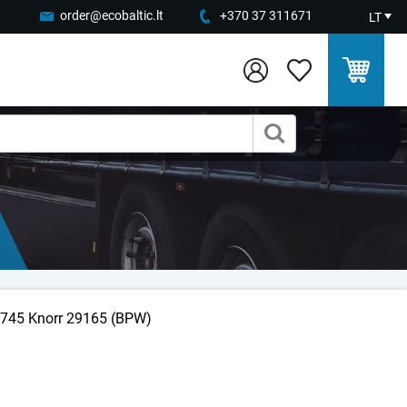
order@ecobaltic.lt
+370 37 311671
LT
B3745 Knorr 29165 (BPW)