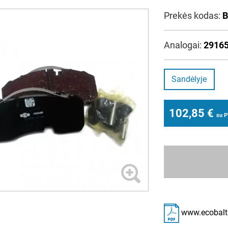
Prekės kodas:
B
Analogai:
29165
Sandėlyje
102,85
€
su 
www.ecobalti