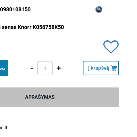
0980108150
 senas Knorr K056758K50
-
+
Į krepšelį
PVM
APRAŠYMAS
c.lt