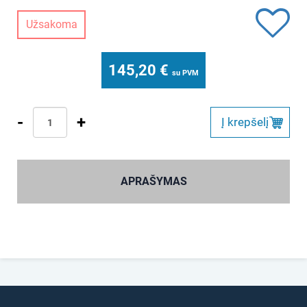
Užsakoma
145,20
€
su PVM
-
+
Į krepšelį
APRAŠYMAS