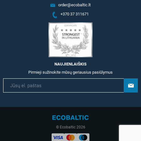
order@ecobaltic.lt
+370 37 311671
NAUJIENLAIŠKIS
Pirmieji sužinokite mūsų geriausius pasiūlymus
© Ecobaltic 2026