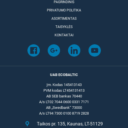
PAGRINDINIS
PRIVATUMO POLITIKA
ASORTIMENTAS
TAISYKLĖS
KONTAKTAI
UAB ECOBALTIC
Įm. Kodas 145413143
PVM kodas LT454131413
AB SEB bankas 70440
A/s LT02 7044 0600 0331 7171
AB „Swedbank“ 73000
A/s LT94 7300 0100 8719 2828
Taikos pr. 135, Kaunas, LT-51129