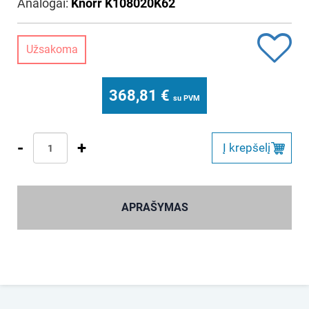
Analogai:
Knorr K108020K62
Užsakoma
368,81
€
su PVM
-
+
Į krepšelį
APRAŠYMAS