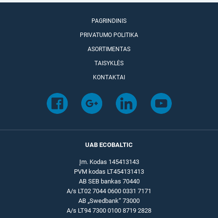
PAGRINDINIS
PRIVATUMO POLITIKA
ASORTIMENTAS
TAISYKLĖS
KONTAKTAI
UAB ECOBALTIC
Įm. Kodas 145413143
PVM kodas LT454131413
AB SEB bankas 70440
A/s LT02 7044 0600 0331 7171
AB „Swedbank“ 73000
A/s LT94 7300 0100 8719 2828