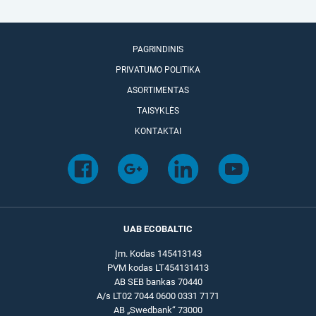
PAGRINDINIS
PRIVATUMO POLITIKA
ASORTIMENTAS
TAISYKLĖS
KONTAKTAI
UAB ECOBALTIC
Įm. Kodas 145413143
PVM kodas LT454131413
AB SEB bankas 70440
A/s LT02 7044 0600 0331 7171
AB „Swedbank“ 73000