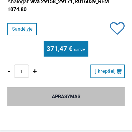
Analogai:
wva 29158_29171, k016039_REM
1074.80
Sandėlyje
371,47
€
su PVM
-
+
Į krepšelį
APRAŠYMAS