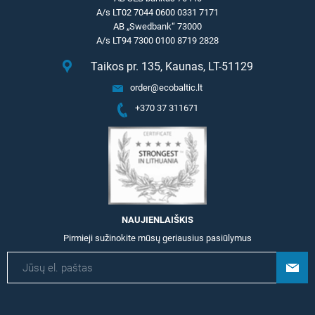
A/s LT02 7044 0600 0331 7171
AB „Swedbank“ 73000
A/s LT94 7300 0100 8719 2828
Taikos pr. 135, Kaunas, LT-51129
order@ecobaltic.lt
+370 37 311671
NAUJIENLAIŠKIS
Pirmieji sužinokite mūsų geriausius pasiūlymus