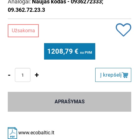
Analogai:
Naujas kodas - 0936272333;
09.362.72.23.3
Užsakoma
1208,79
€
su PVM
-
+
Į krepšelį
APRAŠYMAS
www.ecobaltic.lt