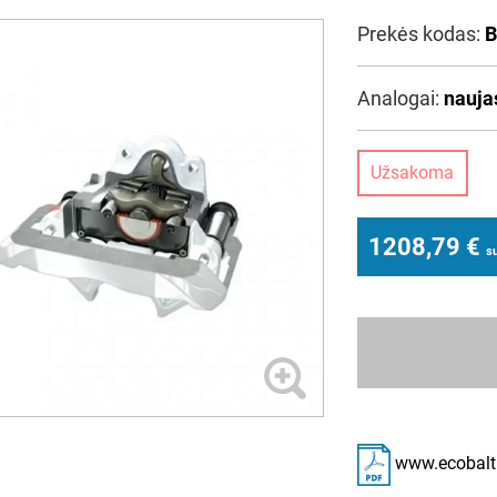
Prekės kodas:
B
Analogai:
nauja
Užsakoma
1208,79
€
s
www.ecobalti