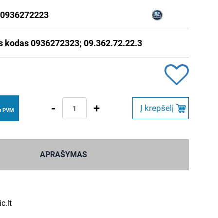
0936272223
s kodas 0936272323; 09.362.72.22.3
-
+
Į krepšelį
u PVM
APRAŠYMAS
c.lt