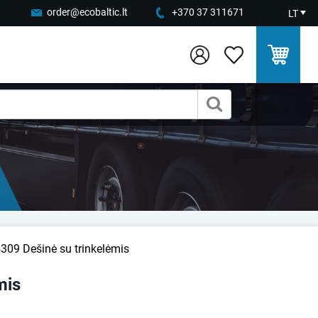
order@ecobaltic.lt
+370 37 311671
LT
309 Dešinė su trinkelėmis
mis