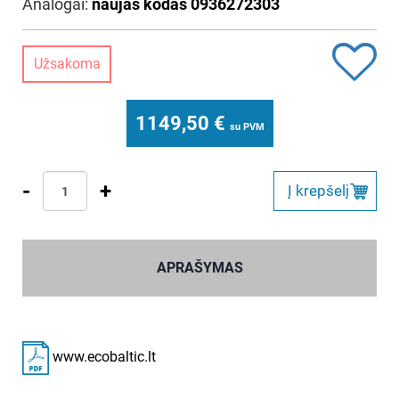
Analogai:
naujas kodas 0936272303
Užsakoma
1149,50
€
su PVM
-
+
Į krepšelį
APRAŠYMAS
www.ecobaltic.lt