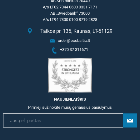
AB SEB bankas 70440
A/s LT02 7044 0600 0331 7171
AB „Swedbank“ 73000
A/s LT94 7300 0100 8719 2828
Taikos pr. 135, Kaunas, LT-51129
order@ecobaltic.lt
+370 37 311671
NAUJIENLAIŠKIS
Pirmieji sužinokite mūsų geriausius pasiūlymus