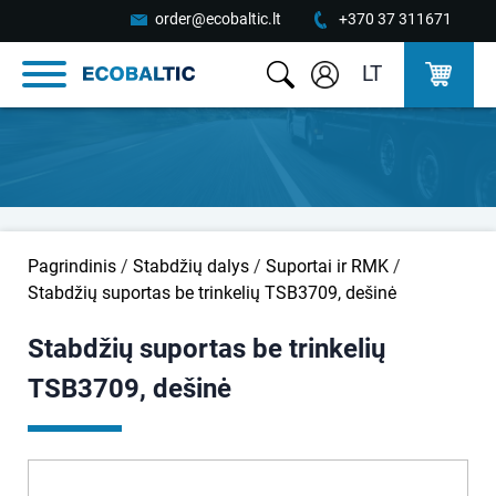
order@ecobaltic.lt
+370 37 311671
LT
Pagrindinis
/
Stabdžių dalys
/
Suportai ir RMK
/
Stabdžių suportas be trinkelių TSB3709, dešinė
Stabdžių suportas be trinkelių
TSB3709, dešinė