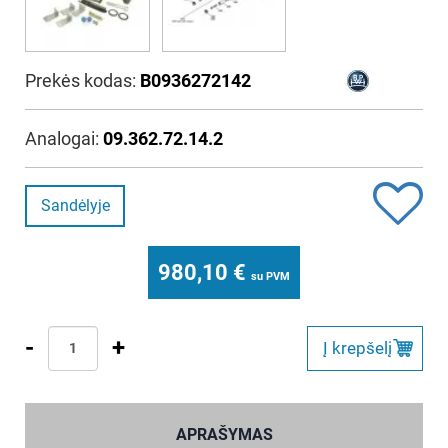
Prekės kodas:
B0936272142
Analogai:
09.362.72.14.2
Sandėlyje
980,10
€
su PVM
-
+
Į krepšelį
APRAŠYMAS