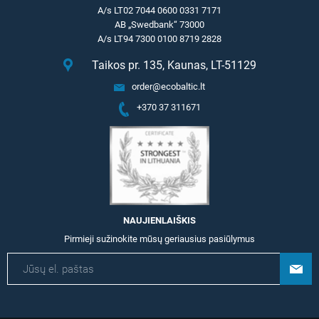
A/s LT02 7044 0600 0331 7171
AB „Swedbank“ 73000
A/s LT94 7300 0100 8719 2828
Taikos pr. 135, Kaunas, LT-51129
order@ecobaltic.lt
+370 37 311671
NAUJIENLAIŠKIS
Pirmieji sužinokite mūsų geriausius pasiūlymus