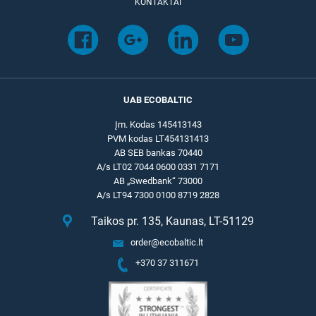
KONTAKTAI
UAB ECOBALTIC
Įm. Kodas 145413143
PVM kodas LT454131413
AB SEB bankas 70440
A/s LT02 7044 0600 0331 7171
AB „Swedbank“ 73000
A/s LT94 7300 0100 8719 2828
Taikos pr. 135, Kaunas, LT-51129
order@ecobaltic.lt
+370 37 311671