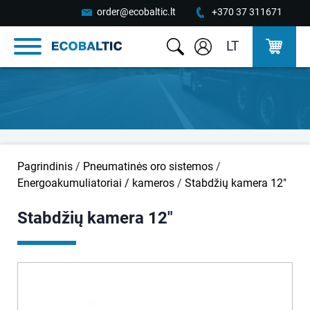
order@ecobaltic.lt
+370 37 311671
LT
Pagrindinis
/
Pneumatinės oro sistemos
/
Energoakumuliatoriai / kameros
/
Stabdžių kamera 12"
Stabdžių kamera 12"