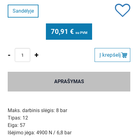
Sandėlyje
70,91
€
su PVM
-
+
Į krepšelį
APRAŠYMAS
Maks. darbinis slėgis: 8 bar
Tipas: 12
Eiga: 57
Išėjimo jėga: 4900 N / 6,8 bar