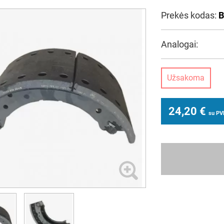
Prekės kodas:
B
Analogai:
Užsakoma
24,20
€
su P