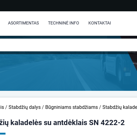
ASORTIMENTAS
TECHNINĖ INFO
KONTAKTAI
is
/
Stabdžių dalys
/
Būgniniams stabdžiams
/
Stabdžių kalade
žių kaladelės su antdėklais SN 4222-2