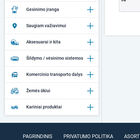
Gesinimo įranga
Saugiam važiavimui
Aksesuarai ir kita
Šildymo / vėsinimo sistemos
Komercinio transporto dalys
Žemės ūkiui
Kariniai produktai
PAGRINDINIS
PRIVATUMO POLITIKA
ASORT