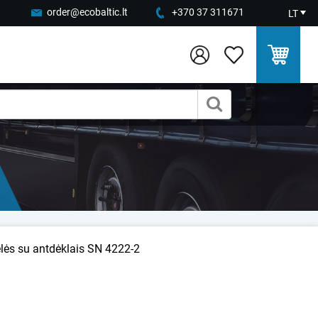
order@ecobaltic.lt
+370 37 311671
LT
lės su antdėklais SN 4222-2