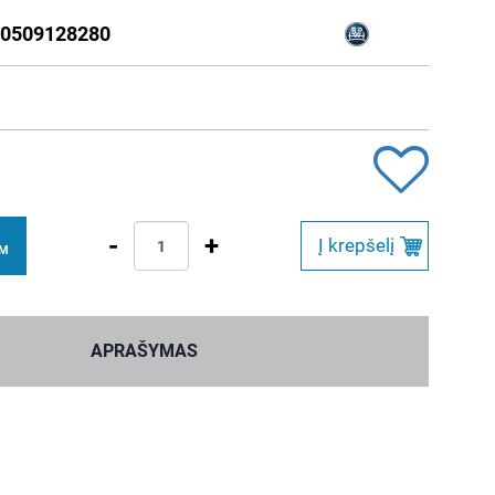
0509128280
-
+
Į krepšelį
VM
APRAŠYMAS