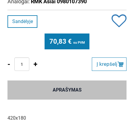
Analogai:
RMK Asiai 0980107390
Sandėlyje
70,83
€
su PVM
-
+
Į krepšelį
APRAŠYMAS
420x180