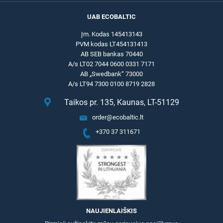
UAB ECOBALTIC
Įm. Kodas 145413143
PVM kodas LT454131413
AB SEB bankas 70440
A/s LT02 7044 0600 0331 7171
AB „Swedbank“ 73000
A/s LT94 7300 0100 8719 2828
Taikos pr. 135, Kaunas, LT-51129
order@ecobaltic.lt
+370 37 311671
NAUJIENLAIŠKIS