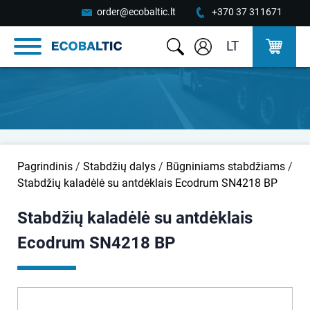
order@ecobaltic.lt
+370 37 311671
LT
Pagrindinis
/
Stabdžių dalys
/
Būgniniams stabdžiams
/
Stabdžių kaladėlė su antdėklais Ecodrum SN4218 BP
Stabdžių kaladėlė su antdėklais
Ecodrum SN4218 BP