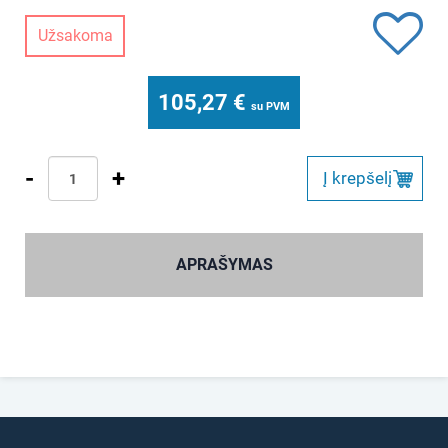
Užsakoma
105,27
€
su PVM
-
+
Į krepšelį
APRAŠYMAS