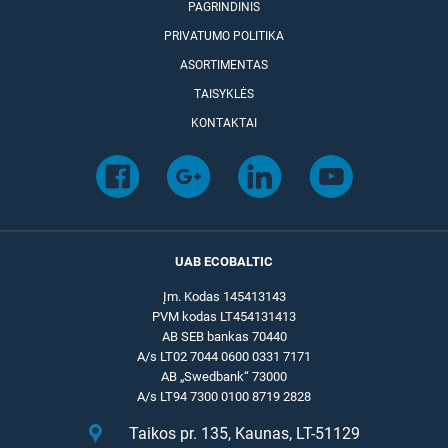
PAGRINDINIS
PRIVATUMO POLITIKA
ASORTIMENTAS
TAISYKLĖS
KONTAKTAI
UAB ECOBALTIC
Įm. Kodas 145413143
PVM kodas LT454131413
AB SEB bankas 70440
A/s LT02 7044 0600 0331 7171
AB „Swedbank“ 73000
A/s LT94 7300 0100 8719 2828
Taikos pr. 135, Kaunas, LT-51129