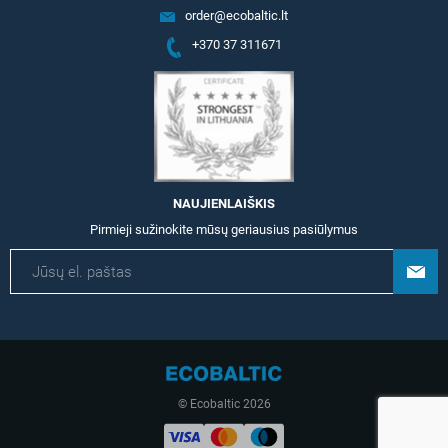
order@ecobaltic.lt
+370 37 311671
NAUJIENLAIŠKIS
Pirmieji sužinokite mūsų geriausius pasiūlymus
© Ecobaltic 2026