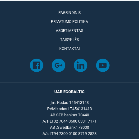
PAGRINDINIS
PRIVATUMO POLITIKA
ASORTIMENTAS
TAISYKLĖS
KONTAKTAI
UAB ECOBALTIC
Įm. Kodas 145413143
PVM kodas LT454131413
AB SEB bankas 70440
A/s LT02 7044 0600 0331 7171
AB „Swedbank“ 73000
A/s LT94 7300 0100 8719 2828