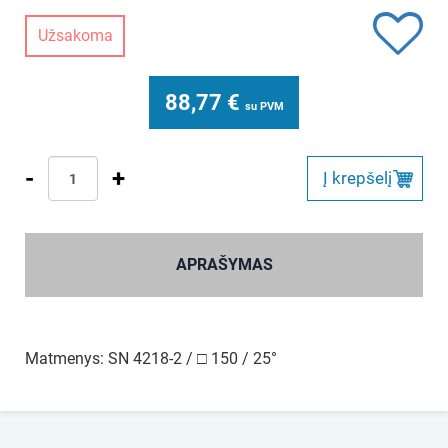
Užsakoma
88,77
€
su PVM
-
+
Į krepšelį
APRAŠYMAS
Matmenys: SN 4218-2 / □ 150 / 25°