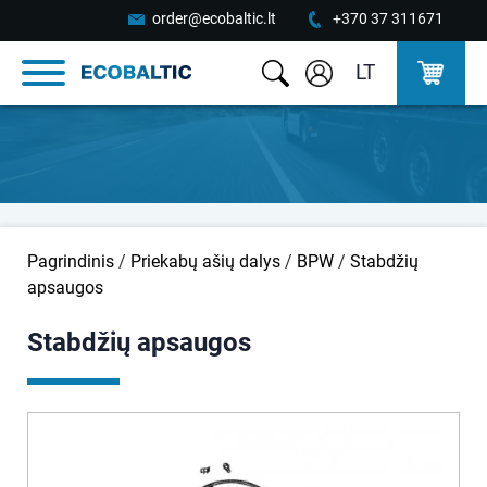
order@ecobaltic.lt
+370 37 311671
LT
Pagrindinis
/
Priekabų ašių dalys
/
BPW
/
Stabdžių
apsaugos
Stabdžių apsaugos