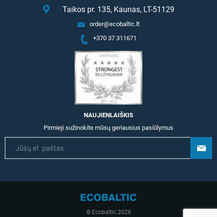
Taikos pr. 135, Kaunas, LT-51129
order@ecobaltic.lt
+370 37 311671
NAUJIENLAIŠKIS
Pirmieji sužinokite mūsų geriausius pasiūlymus
© Ecobaltic 2026