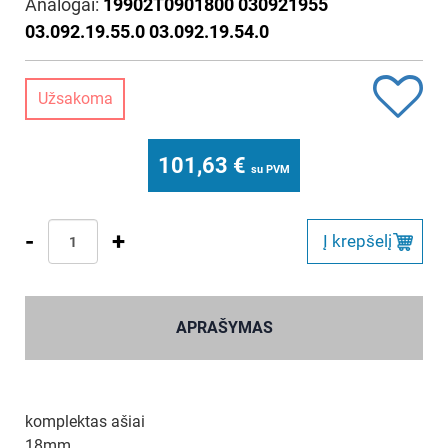
Analogai:
19902T0901800 030921955
03.092.19.55.0 03.092.19.54.0
Užsakoma
101,63
€
su PVM
-
+
Į krepšelį
APRAŠYMAS
komplektas ašiai
18mm