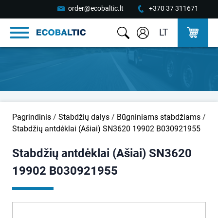
order@ecobaltic.lt
+370 37 311671
LT
Pagrindinis
/
Stabdžių dalys
/
Būgniniams stabdžiams
/
Stabdžių antdėklai (Ašiai) SN3620 19902 B030921955
Stabdžių antdėklai (Ašiai) SN3620
19902 B030921955