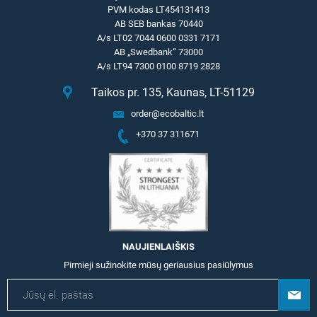
PVM kodas LT454131413
AB SEB bankas 70440
A/s LT02 7044 0600 0331 7171
AB „Swedbank“ 73000
A/s LT94 7300 0100 8719 2828
Taikos pr. 135, Kaunas, LT-51129
order@ecobaltic.lt
+370 37 311671
NAUJIENLAIŠKIS
Pirmieji sužinokite mūsų geriausius pasiūlymus