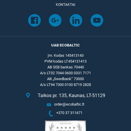
KONTAKTAI
UAB ECOBALTIC
Įm. Kodas 145413143
PVM kodas LT454131413
AB SEB bankas 70440
A/s LT02 7044 0600 0331 7171
AB „Swedbank“ 73000
A/s LT94 7300 0100 8719 2828
Taikos pr. 135, Kaunas, LT-51129
order@ecobaltic.lt
+370 37 311671