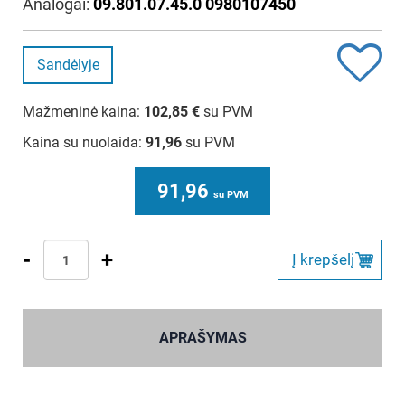
Analogai:
09.801.07.45.0 0980107450
Sandėlyje
Mažmeninė kaina:
102,85
€
su PVM
Kaina su nuolaida:
91,96
su PVM
91,96
su PVM
-
+
Į krepšelį
APRAŠYMAS