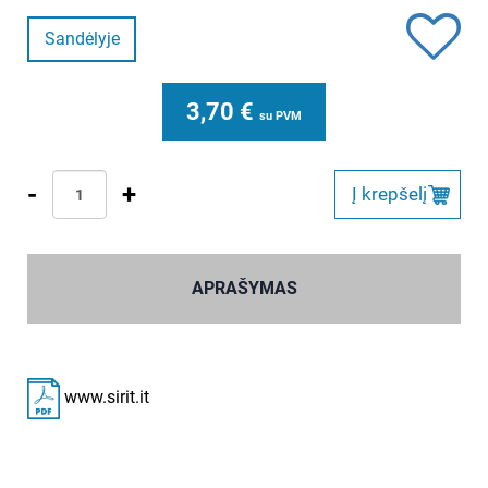
Sandėlyje
3,70
€
su PVM
-
+
Į krepšelį
APRAŠYMAS
www.sirit.it