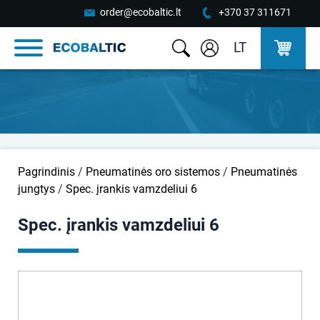
order@ecobaltic.lt
+370 37 311671
LT
Pagrindinis
/
Pneumatinės oro sistemos
/
Pneumatinės
jungtys
/
Spec. įrankis vamzdeliui 6
Spec. įrankis vamzdeliui 6