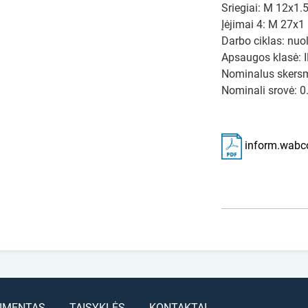
Sriegiai: M 12x1.
Įėjimai 4: M 27x1
Darbo ciklas: nuo
Apsaugos klasė: 
Nominalus skers
Nominali srovė: 0
inform.wabc
IMENTAS
TAISYKLĖS
KONTAKTAI