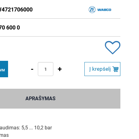
4721706000
70 600 0
-
+
Į krepšelį
PVM
APRAŠYMAS
udimas: 5,5 ... 10,2 bar
amas