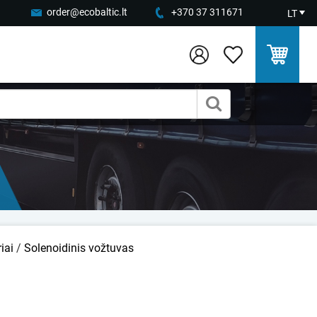
order@ecobaltic.lt
+370 37 311671
LT
iai
/
Solenoidinis vožtuvas