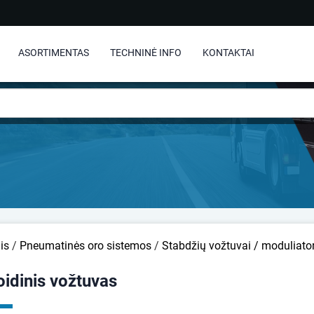
ASORTIMENTAS
TECHNINĖ INFO
KONTAKTAI
is
/
Pneumatinės oro sistemos
/
Stabdžių vožtuvai / moduliator
idinis vožtuvas