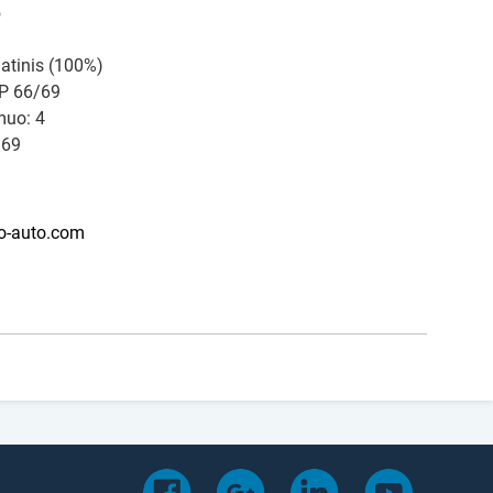
5
latinis (100%)
IP 66/69
muo: 4
.69
o-auto.com