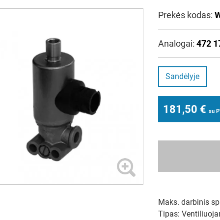
Prekės kodas:
W
Analogai:
472 1
Sandėlyje
181,50
€
su 
Maks. darbinis spa
Tipas: Ventiliuoj