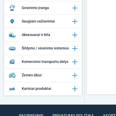
Gesinimo įranga
Saugiam važiavimui
Aksesuarai ir kita
Šildymo / vėsinimo sistemos
Komercinio transporto dalys
Žemės ūkiui
Kariniai produktai
PAGRINDINIS
PRIVATUMO POLITIKA
ASORT