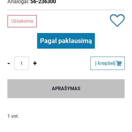
Analogai:
56-236300
Užsakoma
Pagal paklausimą
-
+
Į krepšelį
APRAŠYMAS
1 vnt.