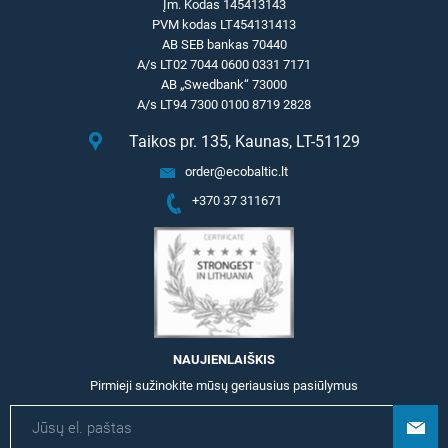
Įm. Kodas 145413143
PVM kodas LT454131413
AB SEB bankas 70440
A/s LT02 7044 0600 0331 7171
AB „Swedbank“ 73000
A/s LT94 7300 0100 8719 2828
Taikos pr. 135, Kaunas, LT-51129
order@ecobaltic.lt
+370 37 311671
NAUJIENLAIŠKIS
Pirmieji sužinokite mūsų geriausius pasiūlymus