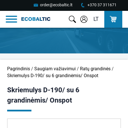
order@ecobaltic.lt
+370 37 311671
LT
Pagrindinis
/
Saugiam važiavimui
/
Ratų grandinės
/
Skriemulys D-190/ su 6 grandinėmis/ Onspot
Skriemulys D-190/ su 6
grandinėmis/ Onspot