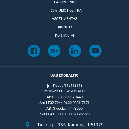
PAGRINDINIS
PRIVATUMO POLITIKA
ASORTIMENTAS
TAISYKLĖS
KONTAKTAI
UAB ECOBALTIC
Įm. Kodas 145413143
PVM kodas LT454131413
AB SEB bankas 70440
A/s LT02 7044 0600 0331 7171
AB „Swedbank“ 73000
A/s LT94 7300 0100 8719 2828
Taikos pr. 135, Kaunas, LT-51129