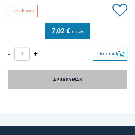
Užsakoma
7,02
€
su PVM
-
+
Į krepšelį
APRAŠYMAS