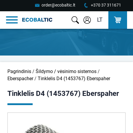
order@ecobaltic.lt
+370 37 311671
LT
Pagrindinis
/
Šildymo / vėsinimo sistemos
/
Eberspacher
/
Tinklelis D4 (1453767) Eberspaher
Tinklelis D4 (1453767) Eberspaher