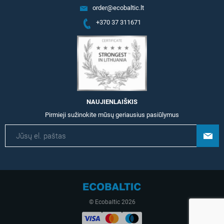
order@ecobaltic.lt
+370 37 311671
NAUJIENLAIŠKIS
Pirmieji sužinokite mūsų geriausius pasiūlymus
© Ecobaltic 2026