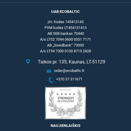
UAB ECOBALTIC
Įm. Kodas 145413143
PVM kodas LT454131413
AB SEB bankas 70440
A/s LT02 7044 0600 0331 7171
AB „Swedbank“ 73000
A/s LT94 7300 0100 8719 2828
Taikos pr. 135, Kaunas, LT-51129
order@ecobaltic.lt
+370 37 311671
NAUJIENLAIŠKIS