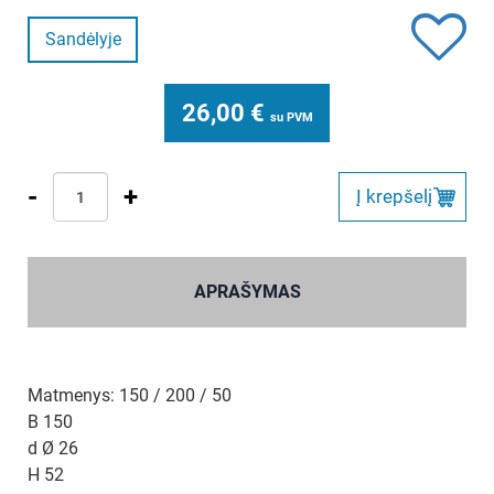
Sandėlyje
26,00
€
su PVM
-
+
Į krepšelį
APRAŠYMAS
Matmenys: 150 / 200 / 50
B 150
d Ø 26
H 52