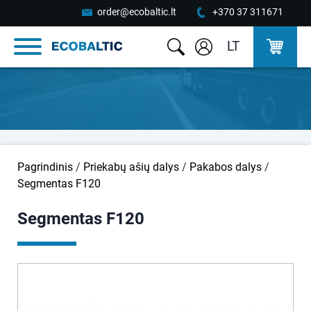
order@ecobaltic.lt
+370 37 311671
LT
Pagrindinis
/
Priekabų ašių dalys
/
Pakabos dalys
/
Segmentas F120
Segmentas F120