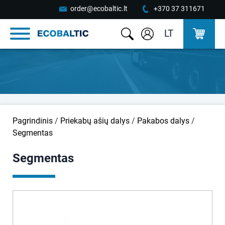
order@ecobaltic.lt
+370 37 311671
LT
Pagrindinis
/
Priekabų ašių dalys
/
Pakabos dalys
/
Segmentas
Segmentas