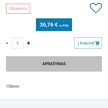
Užsakoma
36,76
€
su PVM
-
+
Į krepšelį
APRAŠYMAS
150mm