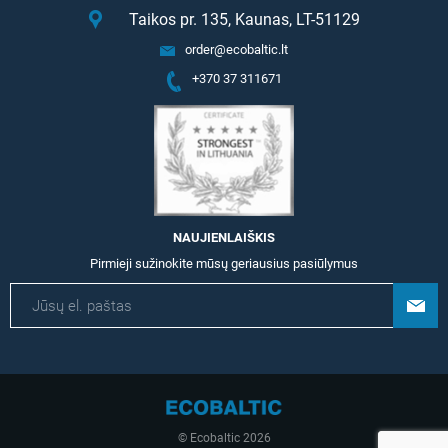
Taikos pr. 135, Kaunas, LT-51129
order@ecobaltic.lt
+370 37 311671
NAUJIENLAIŠKIS
Pirmieji sužinokite mūsų geriausius pasiūlymus
© Ecobaltic 2026