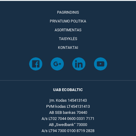
PAGRINDINIS
PRIVATUMO POLITIKA
ASORTIMENTAS
TAISYKLĖS
KONTAKTAI
UAB ECOBALTIC
Įm. Kodas 145413143
PVM kodas LT454131413
AB SEB bankas 70440
A/s LT02 7044 0600 0331 7171
AB „Swedbank“ 73000
A/s LT94 7300 0100 8719 2828