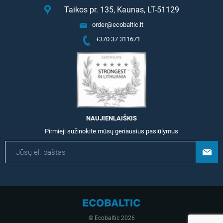
Taikos pr. 135, Kaunas, LT-51129
order@ecobaltic.lt
+370 37 311671
NAUJIENLAIŠKIS
Pirmieji sužinokite mūsų geriausius pasiūlymus
© Ecobaltic 2026