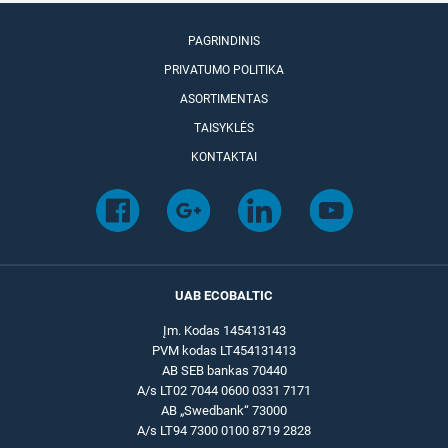
PAGRINDINIS
PRIVATUMO POLITIKA
ASORTIMENTAS
TAISYKLĖS
KONTAKTAI
UAB ECOBALTIC
Įm. Kodas 145413143
PVM kodas LT454131413
AB SEB bankas 70440
A/s LT02 7044 0600 0331 7171
AB „Swedbank“ 73000
A/s LT94 7300 0100 8719 2828