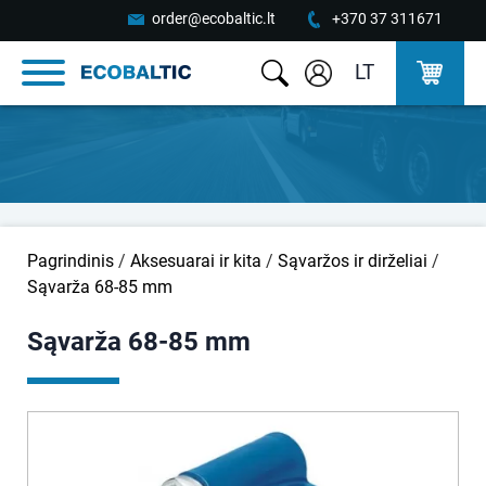
order@ecobaltic.lt
+370 37 311671
LT
Pagrindinis
/
Aksesuarai ir kita
/
Sąvaržos ir dirželiai
/
Sąvarža 68-85 mm
Sąvarža 68-85 mm