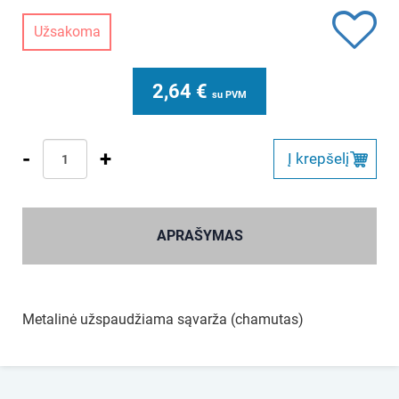
Užsakoma
2,64
€
su PVM
-
+
Į krepšelį
APRAŠYMAS
Metalinė užspaudžiama sąvarža (chamutas)