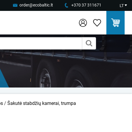
order@ecobaltic.lt
+370 37 311671
LT
os
/
Šakutė stabdžių kamerai, trumpa