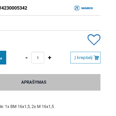
4230005342
-
+
Į krepšelį
VM
APRAŠYMAS
lė: 1x BM 16x1,5, 2x M 16x1,5