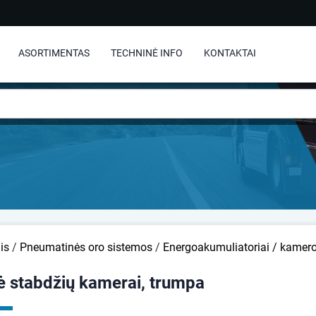
ASORTIMENTAS
TECHNINĖ INFO
KONTAKTAI
is
/
Pneumatinės oro sistemos
/
Energoakumuliatoriai / kamer
ė stabdžių kamerai, trumpa