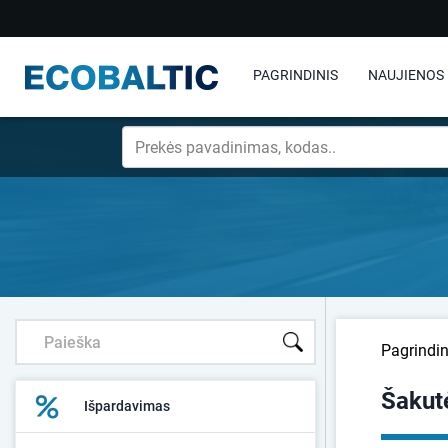
PAGRINDINIS
NAUJIENOS
Pagrindin
Šakut
Išpardavimas