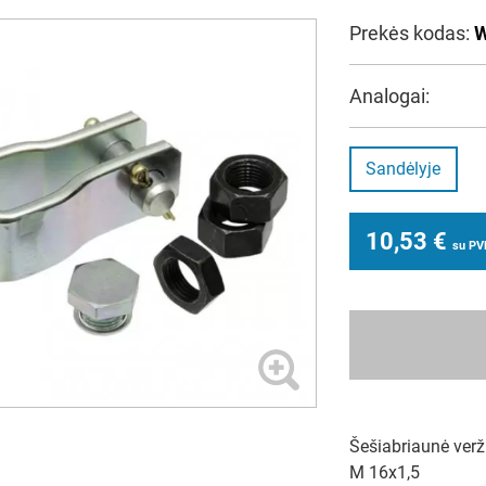
Prekės kodas:
W
Analogai:
Sandėlyje
10,53
€
su P
Šešiabriaunė verž
M 16x1,5