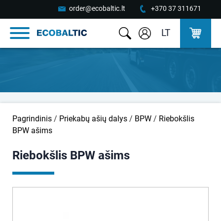
order@ecobaltic.lt
+370 37 311671
LT
Pagrindinis
/
Priekabų ašių dalys
/
BPW
/
Riebokšlis
BPW ašims
Riebokšlis BPW ašims