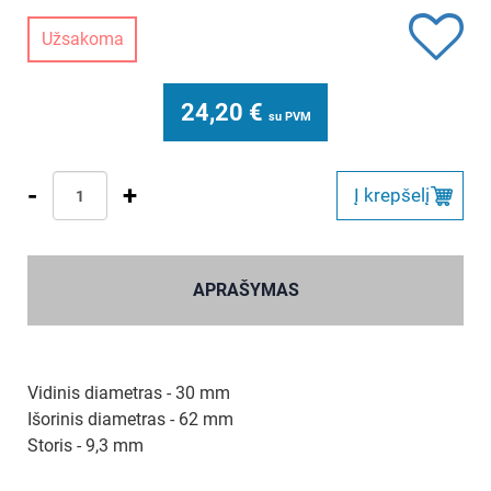
Užsakoma
24,20
€
su PVM
-
+
Į krepšelį
APRAŠYMAS
Vidinis diametras - 30 mm
Išorinis diametras - 62 mm
Storis - 9,3 mm