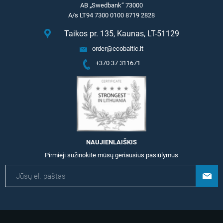
AB „Swedbank“ 73000
A/s LT94 7300 0100 8719 2828
Taikos pr. 135, Kaunas, LT-51129
order@ecobaltic.lt
+370 37 311671
NAUJIENLAIŠKIS
Pirmieji sužinokite mūsų geriausius pasiūlymus