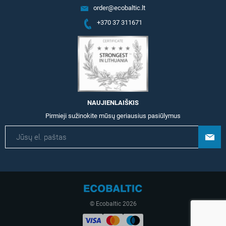
order@ecobaltic.lt
+370 37 311671
NAUJIENLAIŠKIS
Pirmieji sužinokite mūsų geriausius pasiūlymus
© Ecobaltic 2026