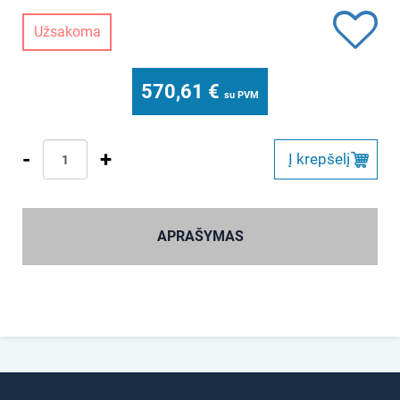
Užsakoma
570,61
€
su PVM
-
+
Į krepšelį
APRAŠYMAS