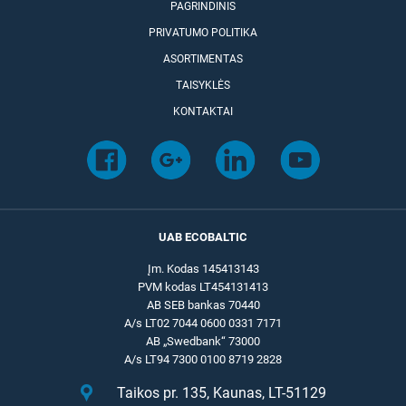
PAGRINDINIS
PRIVATUMO POLITIKA
ASORTIMENTAS
TAISYKLĖS
KONTAKTAI
UAB ECOBALTIC
Įm. Kodas 145413143
PVM kodas LT454131413
AB SEB bankas 70440
A/s LT02 7044 0600 0331 7171
AB „Swedbank“ 73000
A/s LT94 7300 0100 8719 2828
Taikos pr. 135, Kaunas, LT-51129