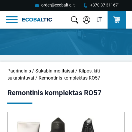
order@ecobaltic.lt
+370 37 311671
LT
Pagrindinis
/
Sukabinimo įtaisai
/
Kilpos, kiti
sukabintuvai
/
Remontinis komplektas RO57
Remontinis komplektas RO57